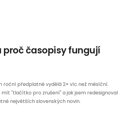
 proč časopisy fungují
 roční předplatné vydělá 2× víc než měsíční.
 mít "tlačítko pro zrušení" a jak jsem redesignoval
tné největších slovenských novin.