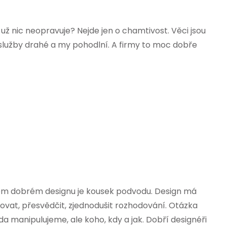
 už nic neopravuje? Nejde jen o chamtivost. Věci jsou
, služby drahé a my pohodlní. A firmy to moc dobře
m dobrém designu je kousek podvodu. Design má
vat, přesvědčit, zjednodušit rozhodování. Otázka
zda manipulujeme, ale koho, kdy a jak. Dobří designéři