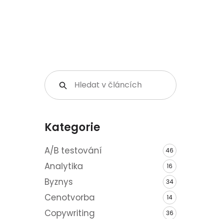
Kategorie
A/B testování
46
Analytika
16
Byznys
34
Cenotvorba
14
Copywriting
36