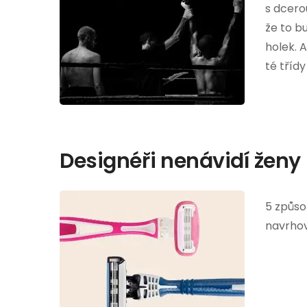
s dcero
že to b
holek. 
té tříd
Designéři nenávidí ženy
5 způsob
navrhov