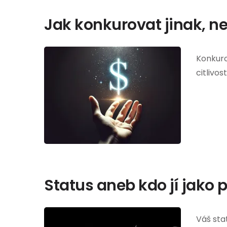
Jak konkurovat jinak, n
Konkuro
citlivos
Status aneb kdo jí jako 
Váš stat