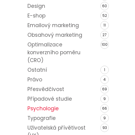
Design
60
E-shop
52
Emailový marketing
11
Obsahový marketing
27
Optimalizace
100
konverzního poměru
(CRO)
Ostatní
1
Právo
4
Přesvědčivost
69
Případové studie
9
Psychologie
66
Typografie
9
Uživatelská přívětivost
93