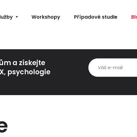
lužby
Workshopy
Případové studie
Bl
m a získejte
UX, psychologie
e