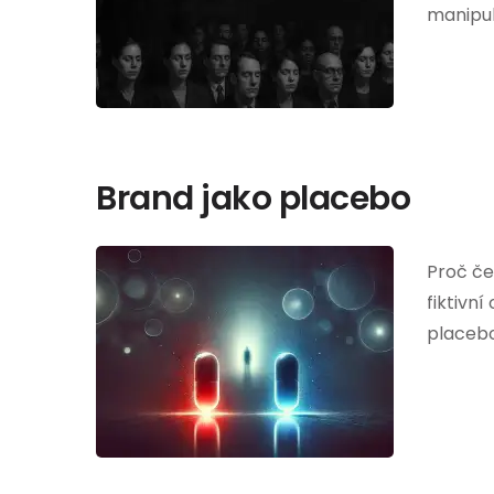
manipul
Brand jako placebo
Proč če
fiktivní
placebo