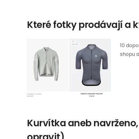
Které fotky prodávají a k
10 dopo
shopu a
Kurvítka aneb navrženo, 
opravit)