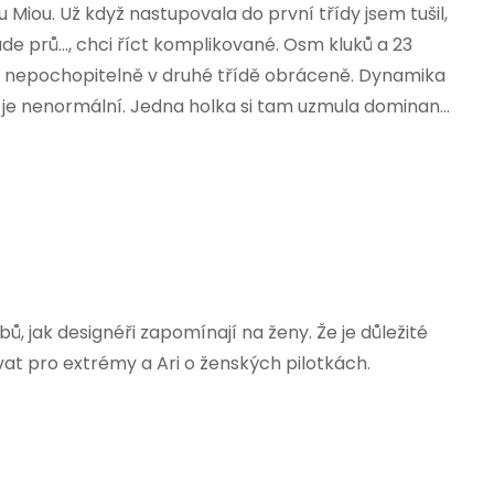
u Miou. Už když nastupovala do první třídy jsem tušil,
ude prů…, chci říct komplikované. Osm kluků a 23
A nepochopitelně v druhé třídě obráceně. Dynamika
y je nenormální. Jedna holka si tam uzmula dominan...
ů, jak designéři zapomínají na ženy. Že je důležité
at pro extrémy a Ari o ženských pilotkách.