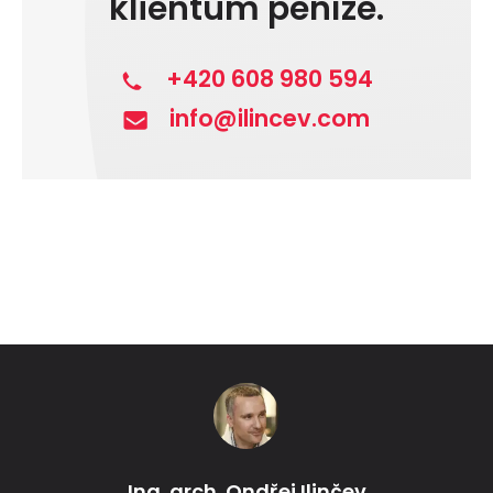
klientům peníze.
+420 608 980 594
info@ilincev.com
Ing. arch. Ondřej Ilinčev