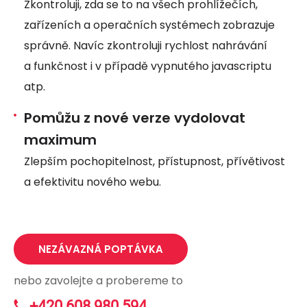
Zkontroluji, zda se to na všech prohlížečích,
zařízeních a operačních systémech zobrazuje
správně. Navíc zkontroluji rychlost nahrávání
a funkčnost i v případě vypnutého javascriptu
atp.
Pomůžu z nové verze vydolovat
maximum
Zlepším pochopitelnost, přístupnost, přívětivost
a efektivitu nového webu.
NEZÁVAZNÁ POPTÁVKA
nebo zavolejte a probereme to
+420 608 980 594