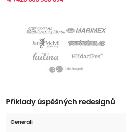
Příklady úspěšných redesignů
Generali
Mar