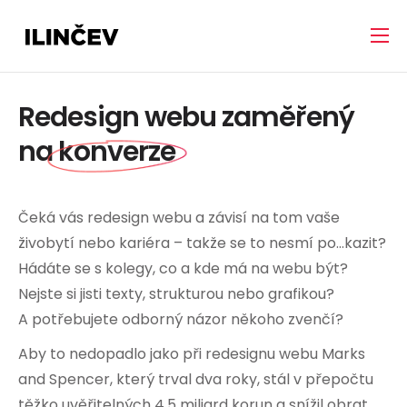
Redesign webu zaměřený
na
konverze
Čeká vás redesign webu a závisí na tom vaše
živobytí nebo kariéra – takže se to nesmí po…kazit?
Hádáte se s kolegy, co a kde má na webu být?
Nejste si jisti texty, strukturou nebo grafikou?
A potřebujete odborný názor někoho zvenčí?
Aby to nedopadlo jako při redesignu webu Marks
and Spencer, který trval dva roky, stál v přepočtu
těžko uvěřitelných 4,5 miliard korun a snížil obrat