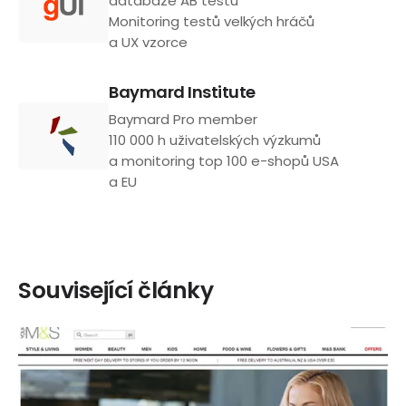
databáze AB testů
Monitoring testů velkých hráčů
a UX vzorce
Baymard Institute
Baymard Pro member
110 000 h uživatelských výzkumů
a monitoring top 100 e-shopů USA
a EU
Související články