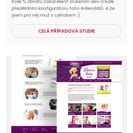
Kolik % obratu získal klient zrušením slev a kolik
předěláním konfigurátoru foto-kalendářů. A že
jsem pro něj muž s cylindrem :).
CELÁ PŘÍPADOVÁ STUDIE