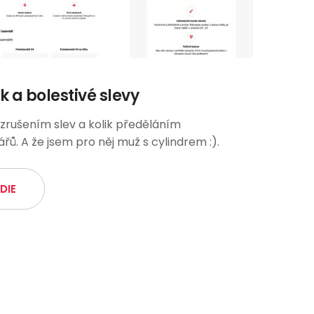
k a bolestivé slevy
t zrušením slev a kolik předěláním
řů. A že jsem pro něj muž s cylindrem :).
DIE