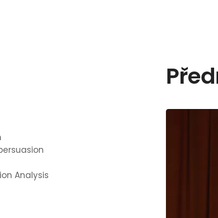
Před
n
persuasion
on Analysis