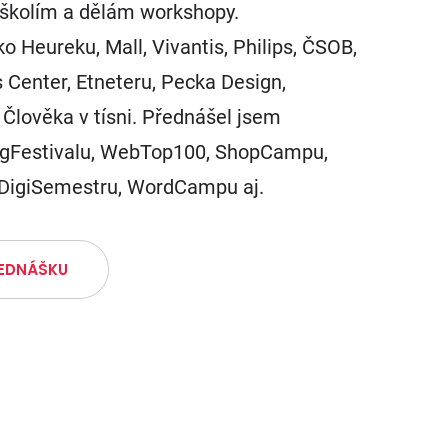
školím a dělám workshopy.
ko Heureku, Mall, Vivantis, Philips, ČSOB,
Center, Etneteru, Pecka Design,
Člověka v tísni. Přednášel jsem
ngFestivalu, WebTop100, ShopCampu,
 DigiSemestru, WordCampu aj.
ŘEDNÁŠKU