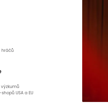
h hráčů
e
h výzkumů
e-shopů USA a EU