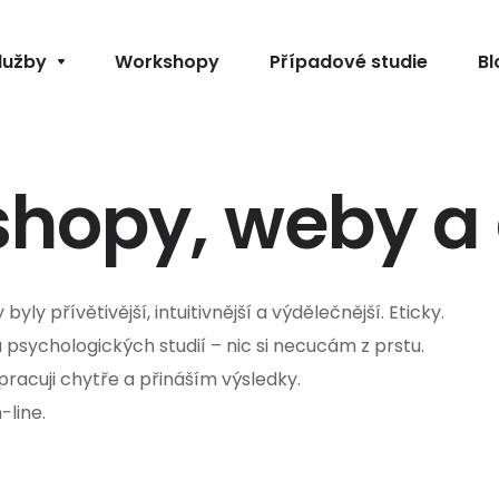
lužby
Workshopy
Případové studie
Bl
hopy, weby a 
byly přívětivější, intuitivnější a výdělečnější. Eticky.
sychologických studií – nic si necucám z prstu.
pracuji chytře a přináším výsledky.
line.