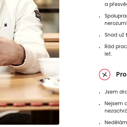
a přesvěd
Spoluprac
nerozumí
Snad už 
Rád pracu
let.
Pro
Jsem dra
Nejsem d
nezachrá
Nedělám 