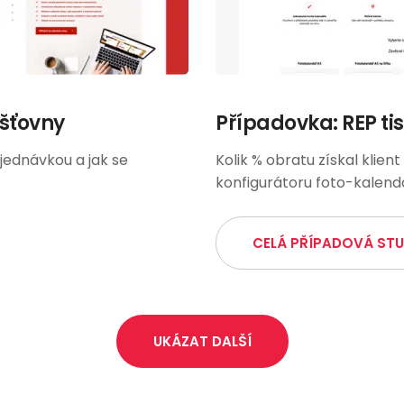
išťovny
Případovka: REP tis
jednávkou a jak se
Kolik % obratu získal klien
konfigurátoru foto-kalendá
CELÁ PŘÍPADOVÁ STU
UKÁZAT DALŠÍ