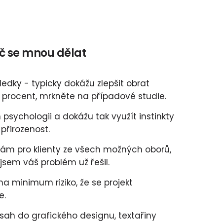
č se mnou dělat
edky - typicky dokážu zlepšit obrat
y procent, mrkněte na případové studie.
psychologii a dokážu tak využít instinkty
 přirozenost.
ělám pro klienty ze všech možných oborů,
jsem váš problém už řešil.
a minimum riziko, že se projekt
e.
ah do grafického designu, textařiny