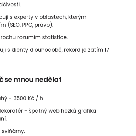
čivosti.
uji s experty v oblastech, kterým
m (SEO, PPC, právo).
trochu rozumím statistice.
ji s klienty dlouhodobě, rekord je zatím 17
č se mnou nedělat
hý - 3500 Kč / h
ekoratér - špatný web hezká grafika
ní.
sviňárny.