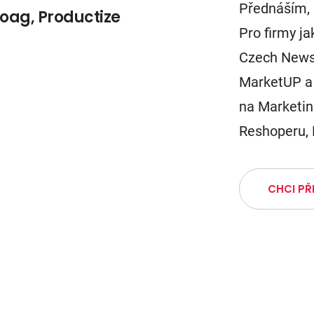
Přednáším, 
oag, Productize
Pro firmy ja
Czech News 
MarketUP a 
na Marketi
Reshoperu,
CHCI P