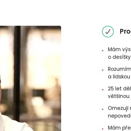
Pro
Mám výsl
o desítk
Rozumím 
a lidskou
25 let d
většinou 
Omezuji n
nepoved
Mám přes