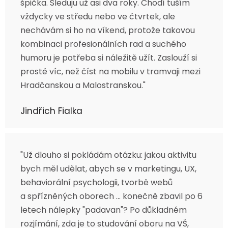
špička. Sleduju už asi dva roky. Chodí tuším
vždycky ve středu nebo ve čtvrtek, ale
nechávám si ho na víkend, protože takovou
kombinaci profesionálních rad a suchého
humoru je potřeba si náležitě užít. Zaslouží si
prostě víc, než číst na mobilu v tramvaji mezi
Hradčanskou a Malostranskou."
Jindřich Fialka
"Už dlouho si pokládám otázku: jakou aktivitu
bych měl udělat, abych se v marketingu, UX,
behaviorální psychologii, tvorbě webů
a spřízněných oborech ... konečně zbavil po 6
letech nálepky "padavan"? Po důkladném
rozjímání, zda je to studování oboru na VŠ,