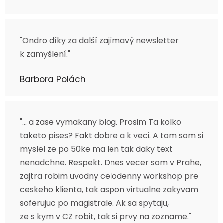
"Ondro díky za další zajímavý newsletter
k zamyšlení."
Barbora Polách
"... a zase vymakany blog. Prosim Ta kolko
taketo pises? Fakt dobre a k veci. A tom som si
myslel ze po 50ke ma len tak daky text
nenadchne. Respekt. Dnes vecer som v Prahe,
zajtra robim uvodny celodenny workshop pre
ceskeho klienta, tak aspon virtualne zakyvam
soferujuc po magistrale. Ak sa spytaju,
ze s kym v CZ robit, tak si prvy na zozname."