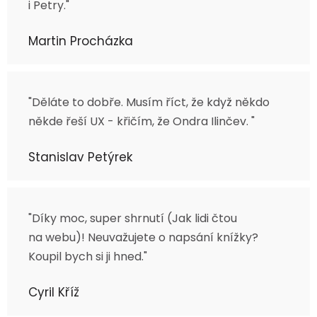
i Petry."
Martin Procházka
"Děláte to dobře. Musím říct, že když někdo
někde řeší UX - křičím, že Ondra Ilinčev. "
Stanislav Petýrek
"Díky moc, super shrnutí (Jak lidi čtou
na webu)! Neuvažujete o napsání knížky?
Koupil bych si ji hned."
Cyril Kříž