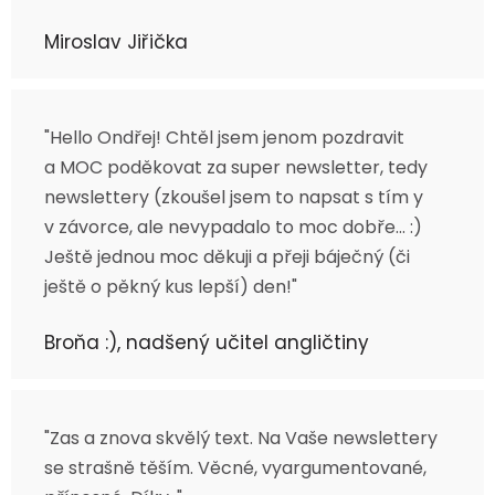
Miroslav Jiřička
"Hello Ondřej! Chtěl jsem jenom pozdravit
a MOC poděkovat za super newsletter, tedy
newslettery (zkoušel jsem to napsat s tím y
v závorce, ale nevypadalo to moc dobře... :)
Ještě jednou moc děkuji a přeji báječný (či
ještě o pěkný kus lepší) den!"
Broňa :), nadšený učitel angličtiny
"Zas a znova skvělý text. Na Vaše newslettery
se strašně těším. Věcné, vyargumentované,