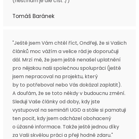
(nestíhám je ale číst :/)"
Tomáš Baránek
"Ještě jsem Vám chtěl říct, Ondřeji, že si Vašich
článků moc vážím a velice rád je doporučuji
dál. Mrzí mě, že jsem ještě nenašel uplatnění
pro nějakou naši společnou spolupráci (ještě
jsem nepracoval na projektu, který
by to potřeboval nebo Vás dokázal zaplatit).
A doufám, že se toto někdy v budoucnu změní.
Sleduji Vaše články od doby, kdy jste
vystupoval na semináři UGD a stále si pamatuji
ten pocit, kdy jsem odcházel obohacený
o úžasné informace. Takže ještě jednou díky
za Vaši skvělou práci a přeji hodně zdaru."