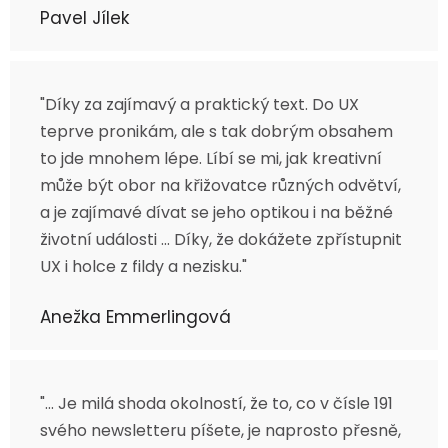
Pavel Jílek
"Díky za zajímavý a praktický text. Do UX
teprve pronikám, ale s tak dobrým obsahem
to jde mnohem lépe. Líbí se mi, jak kreativní
může být obor na křižovatce různých odvětví,
a je zajímavé dívat se jeho optikou i na běžné
životní události ... Díky, že dokážete zpřístupnit
UX i holce z fildy a nezisku."
Anežka Emmerlingová
"... Je milá shoda okolností, že to, co v čísle 191
svého newsletteru píšete, je naprosto přesně,