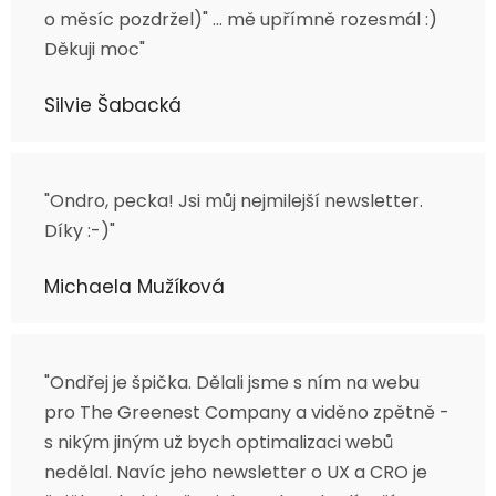
o měsíc pozdržel)" ... mě upřímně rozesmál :)
Děkuji moc"
Silvie Šabacká
"Ondro, pecka! Jsi můj nejmilejší newsletter.
Díky :-)"
Michaela Mužíková
"Ondřej je špička. Dělali jsme s ním na webu
pro The Greenest Company a viděno zpětně -
s nikým jiným už bych optimalizaci webů
nedělal. Navíc jeho newsletter o UX a CRO je