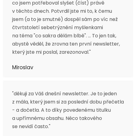
co jsem potřeboval slyšet (číst) právě
v těchto dnech. Potvrdil jste mi to, k čemu
jsem (a to je smutné) dospěl sám po víc než
čtvrtstoletí sebetrýznění myšlenkami
na téma "co sakra dělám blbě". ... To jen tak,
abystě věděl, že zrovna ten první newsletter,
který jste mi poslal, zarezonoval."
Miroslav
"děkuji za Váš dnešní newsletter. Je to jeden
z mála, který jsem si za poslední dobu přečetla
- a dočetla. A to díky povedenému titulku
a upřímnému obsahu. Něco takového
se nevidí často."