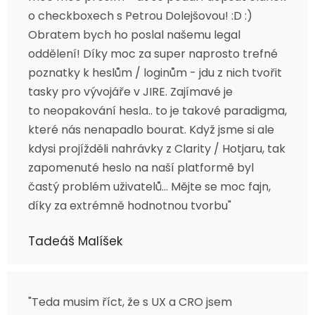
o checkboxech s Petrou Dolejšovou! :D :)
Obratem bych ho poslal našemu legal
oddělení! Díky moc za super naprosto trefné
poznatky k heslům / loginům - jdu z nich tvořit
tasky pro vývojáře v JIRE. Zajímavé je
to neopakování hesla.. to je takové paradigma,
které nás nenapadlo bourat. Když jsme si ale
kdysi projížděli nahrávky z Clarity / Hotjaru, tak
zapomenuté heslo na naší platformě byl
častý problém uživatelů... Mějte se moc fajn,
díky za extrémně hodnotnou tvorbu"
Tadeáš Malíšek
"Teda musim říct, že s UX a CRO jsem