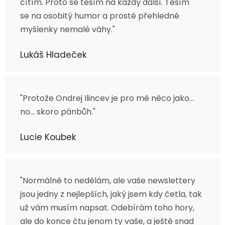
cítím. Proto se těším na každý další. Těším
se na osobitý humor a prosté přehledné
myšlenky nemalé váhy."
Lukáš Hladeček
"Protože Ondrej Ilincev je pro mě něco jako...
no... skoro pánbůh."
Lucie Koubek
"Normálně to nedělám, ale vaše newslettery
jsou jedny z nejlepších, jaký jsem kdy četla, tak
už vám musím napsat. Odebírám toho hory,
ale do konce čtu jenom ty vaše, a ještě snad