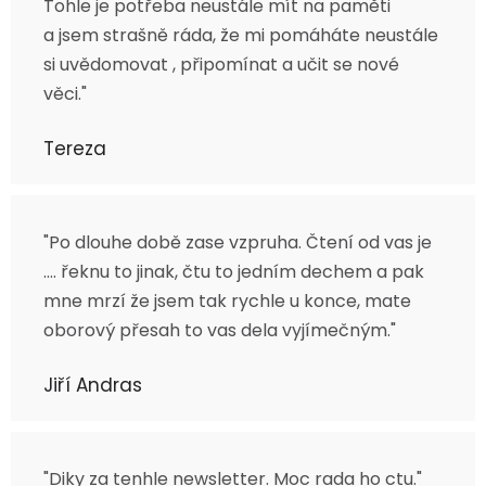
Tohle je potřeba neustále mít na paměti
a jsem strašně ráda, že mi pomáháte neustále
si uvědomovat , připomínat a učit se nové
věci."
Tereza
"Po dlouhe době zase vzpruha. Čtení od vas je
…. řeknu to jinak, čtu to jedním dechem a pak
mne mrzí že jsem tak rychle u konce, mate
oborový přesah to vas dela vyjímečným."
Jiří Andras
"Diky za tenhle newsletter. Moc rada ho ctu."