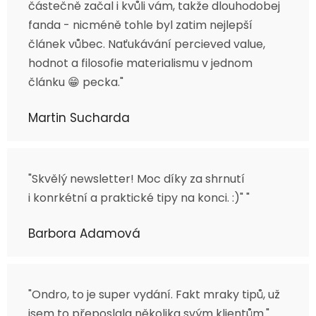
částečně začal i kvůli vám, takže dlouhodobej
fanda - nicméně tohle byl zatim nejlepší
článek vůbec. Naťukávání percieved value,
hodnot a filosofie materialismu v jednom
článku 😁 pecka."
Martin Sucharda
"Skvělý newsletter! Moc díky za shrnutí
i konrkétní a praktické tipy na konci. :)" "
Barbora Adamová
"Ondro, to je super vydání. Fakt mraky tipů, už
jsem to přeposlala několika svým klientům."