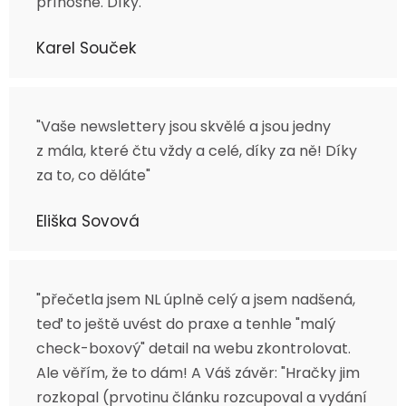
přínosné. Díky. "
Karel Souček
"Vaše newslettery jsou skvělé a jsou jedny
z mála, které čtu vždy a celé, díky za ně! Díky
za to, co děláte"
Eliška Sovová
"přečetla jsem NL úplně celý a jsem nadšená,
teď to ještě uvést do praxe a tenhle "malý
check-boxový" detail na webu zkontrolovat.
Ale věřím, že to dám! A Váš závěr: "Hračky jim
rozkopal (prvotinu článku rozcupoval a vydání