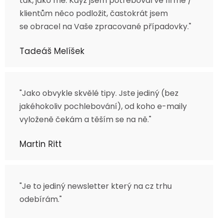
tak, jako mě. Když jsem potřeboval ve firmě /
klientům něco podložit, častokrát jsem
se obracel na Vaše zpracované případovky."
Tadeáš Melíšek
"Jako obvykle skvělé tipy. Jste jediný (bez
jakéhokoliv pochlebování), od koho e-maily
vyloženě čekám a těším se na ně."
Martin Ritt
"Je to jediný newsletter který na cz trhu
odebírám."