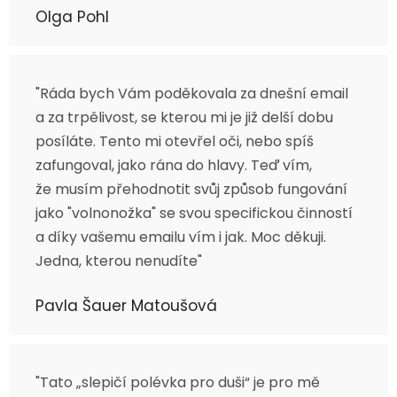
Olga Pohl
"Ráda bych Vám poděkovala za dnešní email
a za trpělivost, se kterou mi je již delší dobu
posíláte. Tento mi otevřel oči, nebo spíš
zafungoval, jako rána do hlavy. Teď vím,
že musím přehodnotit svůj způsob fungování
jako "volnonožka" se svou specifickou činností
a díky vašemu emailu vím i jak. Moc děkuji.
Jedna, kterou nenudíte"
Pavla Šauer Matoušová
"Tato „slepičí polévka pro duši“ je pro mě