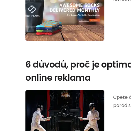
6 důvodů, proč je optima
online reklama
Cpete č
pořád s