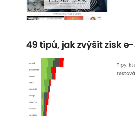
49 tipů, jak zvýšit zisk 
Tipy, k
testová