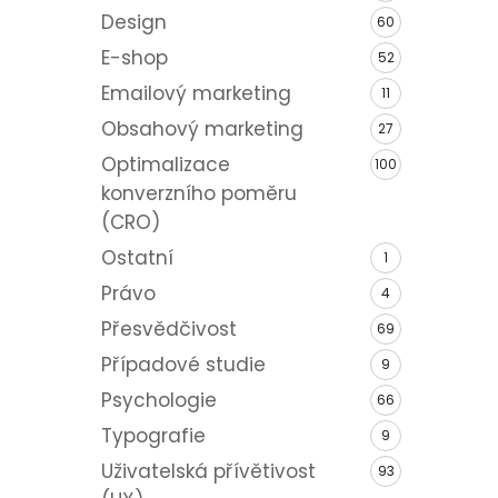
Design
60
E-shop
52
Emailový marketing
11
Obsahový marketing
27
Optimalizace
100
konverzního poměru
(CRO)
Ostatní
1
Právo
4
Přesvědčivost
69
Případové studie
9
Psychologie
66
Typografie
9
Uživatelská přívětivost
93