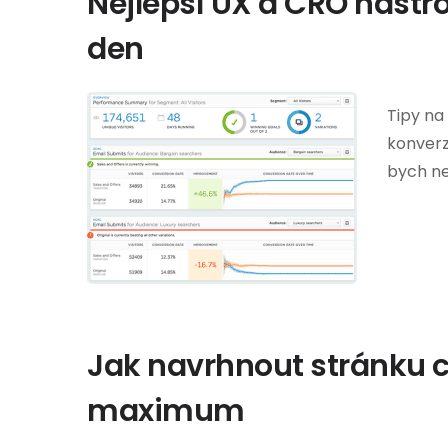
Nejlepší UX a CRO nástr
den
Tipy na
konverz
bych ne
Jak navrhnout stránku 
maximum