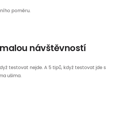
zního poměru.
 malou návštěvností
když testovat nejde. A 5 tipů, když testovat jde s
ma ušima.