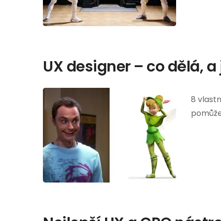
UX designer – co dělá, a
8 vlast
pomůže.