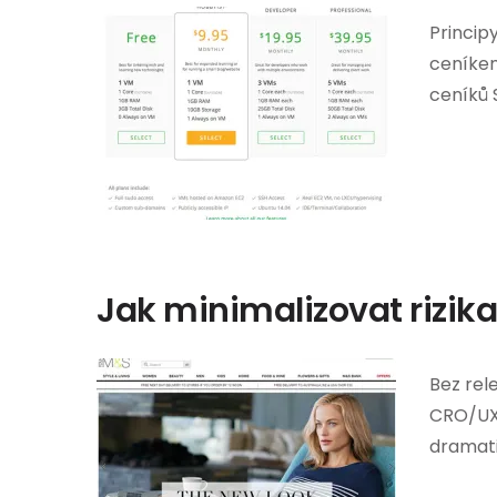
Princip
ceníkem
ceníků 
Jak minimalizovat rizik
Bez rel
CRO/UX 
dramatic