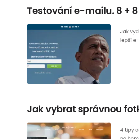
Testování e-mailu. 8 + 8 
Jak vyd
lepší e
Jak vybrat správnou fo
4 tipy 
na hom