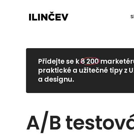
S
Přidejte se k
8 200
marketérů
praktické a užitečné tipy z 
a designu.
A/B testov