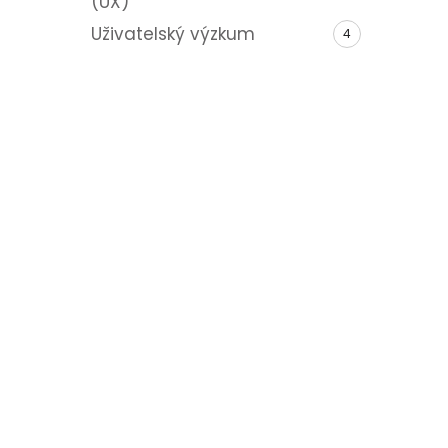
(UX)
Uživatelský výzkum
4