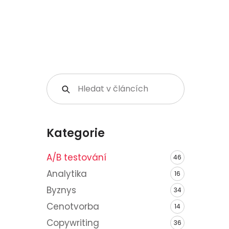
Kategorie
A/B testování
46
Analytika
16
Byznys
34
Cenotvorba
14
Copywriting
36