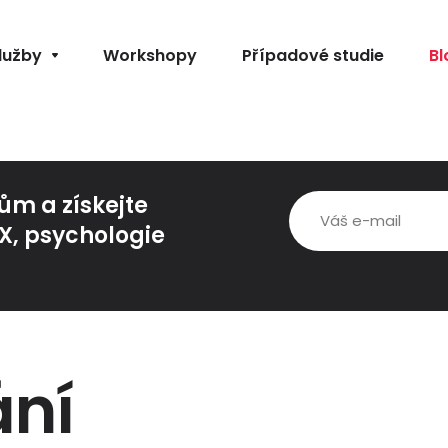
lužby
Workshopy
Případové studie
Bl
m a získejte
UX, psychologie
ání