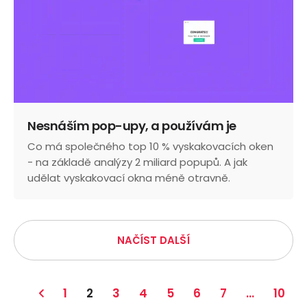
Nesnáším pop-upy, a používám je
Co má společného top 10 % vyskakovacích oken
- na základě analýzy 2 miliard popupů. A jak
udělat vyskakovací okna méně otravně.
NAČÍST DALŠÍ
1
2
3
4
5
6
7
…
10