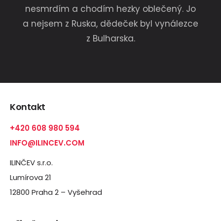
nesmrdím a chodím hezky oblečený. Jo
a nejsem z Ruska, dědeček byl vynálezce
z Bulharska.
Kontakt
+420 608 980 594
INFO@ILINCEV.COM
ILINČEV s.r.o.
Lumírova 21
12800 Praha 2 – Vyšehrad