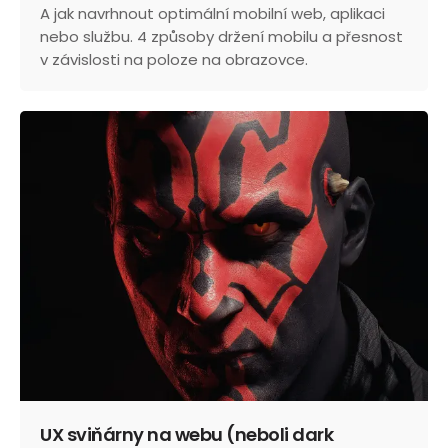
A jak navrhnout optimální mobilní web, aplikaci
nebo službu. 4 způsoby držení mobilu a přesnost
v závislosti na poloze na obrazovce.
UX sviňárny na webu (neboli dark