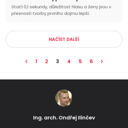
Stačí 0,1 sekundy, důležitost hlasu a ženy jsou v
přesnosti tvorby prvního dojmu lepší.
NAČÍST DALŠÍ
1
2
3
4
5
6
Ing. arch. Ondřej Ilinčev