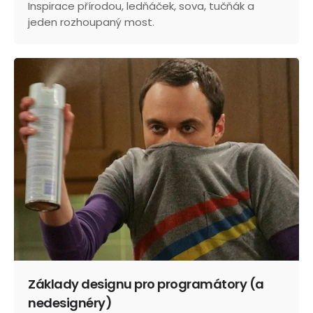
Inspirace přírodou, ledňáček, sova, tučňák a
jeden rozhoupaný most.
Základy designu pro programátory (a
nedesignéry)