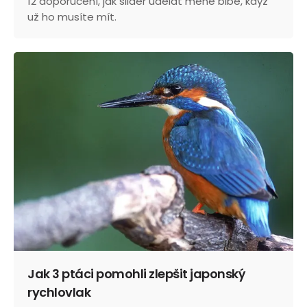
12 doporučení, jak slider udělat méně blbě, když
už ho musíte mít.
Jak 3 ptáci pomohli zlepšit japonský
rychlovlak