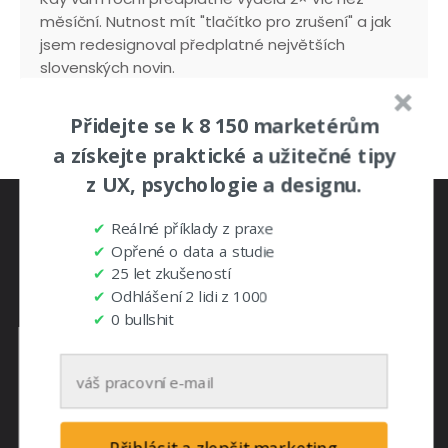
měsíční. Nutnost mít "tlačítko pro zrušení" a jak
jsem redesignoval předplatné největších
slovenských novin.
Přidejte se k 8 150 marketérům
a získejte praktické a užitečné tipy
z UX, psychologie a designu.
✔
Reálné příklady z praxe
✔
Opřené o data a studie
✔
25 let zkušeností
✔
Odhlášení 2 lidi z 1000
Ing. arch. Ondřej Ilinčev
✔
0 bullshit
Pomůžu vám vydělat na webu. Jsem drahý (3
500 Kč / hodinu) a vyplatím se vám. Rád
řeším netriviální problémy. Baví mě