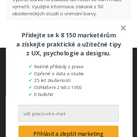
vymstít. Využijte informace získané z 50
akademických studií o vnímání barvy.
Přidejte se k 8 150 marketérům
a získejte praktické a užitečné tipy
z UX, psychologie a designu.
✔
Reálné příklady z praxe
✔
Opřené o data a studie
✔
25 let zkušeností
✔
Odhlášení 2 lidi z 1000
Ing. arch. Ondřej Ilinčev
✔
0 bullshit
Pomůžu vám vydělat na webu. Jsem drahý (3
500 Kč / hodinu) a vyplatím se vám. Rád
řeším netriviální problémy. Baví mě
dlouhodobě zlepšovat efektivitu e-shopů,
Přihlásit a zlepšit marketing