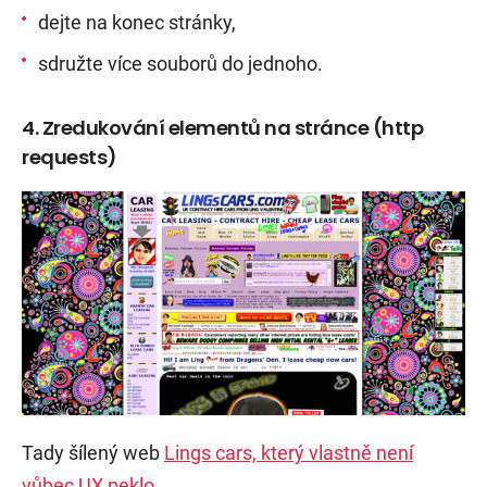
dejte na konec stránky,
sdružte více souborů do jednoho.
4. Zredukování elementů na stránce (http
requests)
Tady šílený web
Lings cars, který vlastně není
vůbec UX peklo
.