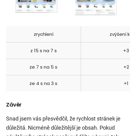
zrychlení
zvýšení kon
z 15 s na 7 s
+3 %
ze 7 s na 5 s
+2 %
ze 4 s na 3 s
+1 %
Závěr
Snad jsem vás přesvědčil, že rychlost stránek je
důležitá. Nicméně důležitější je obsah. Pokud