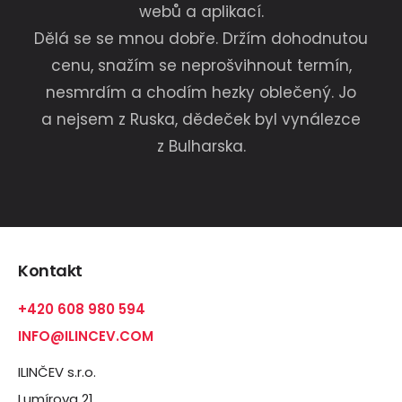
webů a aplikací.
Dělá se se mnou dobře. Držím dohodnutou
cenu, snažím se neprošvihnout termín,
nesmrdím a chodím hezky oblečený. Jo
a nejsem z Ruska, dědeček byl vynálezce
z Bulharska.
Kontakt
+420 608 980 594
INFO@ILINCEV.COM
ILINČEV s.r.o.
Lumírova 21