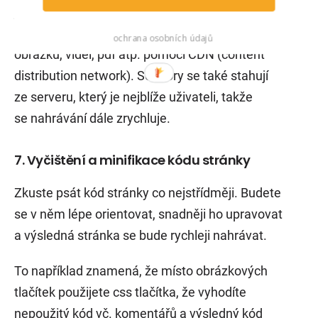
je ale dáte na jinou doménu, tak se stahují
paralelně. Můžete toho využít pro umístění
ochrana osobních údajů
obrázků, videí, pdf atp. pomocí CDN (content
distribution network). Soubory se také stahují
ze serveru, který je nejblíže uživateli, takže
se nahrávání dále zrychluje.
7. Vyčištění a minifikace kódu stránky
Zkuste psát kód stránky co nejstřídměji. Budete
se v něm lépe orientovat, snadněji ho upravovat
a výsledná stránka se bude rychleji nahrávat.
To například znamená, že místo obrázkových
tlačítek použijete css tlačítka, že vyhodíte
nepoužitý kód vč. komentářů a výsledný kód