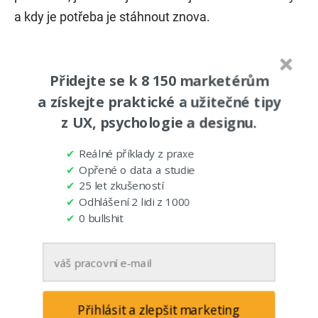
a kdy je potřeba je stáhnout znova.
6. Distribuce obrázků na více serverů (CDN)
Přidejte se k 8 150 marketérům
a získejte praktické a užitečné tipy
z UX, psychologie a designu.
✔
Reálné příklady z praxe
✔
Opřené o data a studie
✔
25 let zkušeností
✔
Odhlášení 2 lidi z 1000
✔
0 bullshit
Prohlížeč stahuje soubory vždy po jednom. Pokud
Přihlásit a zlepšit marketing