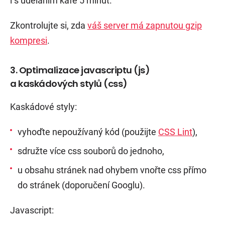
i s uděláním kafe 5 minut.
Zkontrolujte si, zda
váš server má zapnutou gzip
kompresi
.
3. Optimalizace javascriptu (js)
a kaskádových stylů (css)
Kaskádové styly:
vyhoďte nepoužívaný kód (použijte
CSS Lint
),
sdružte více css souborů do jednoho,
u obsahu stránek nad ohybem vnořte css přímo
do stránek (doporučení Googlu).
Javascript: