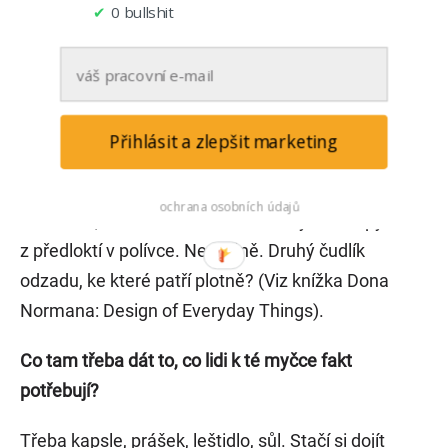
✔
0 bullshit
Máte myčku? Tak to se vám bude určitě hodit
digestoř. Ona ta myčka totiž hrozně čoudí.
Přihlásit a zlepšit marketing
Nechcete plotnu? S čudlíkama dyzajnově
ochrana osobních údajů
na straně, budete to mít i s ožehnutými chlupy
z předloktí v polívce. Ne vážně. Druhý čudlík
odzadu, ke které patří plotně? (Viz knížka Dona
Normana: Design of Everyday Things).
Co tam třeba dát to, co lidi k té myčce fakt
potřebují?
Třeba kapsle, prášek, leštidlo, sůl. Stačí si dojít