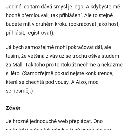
Jediné, co tam dává smysl je logo. A kdybyste mě
hodně přemlouvali, tak přihlášení. Ale to stejně
budete mít v druhém kroku (pokračovat jako host,
přihlásit, registrovat).
Já bych samozřejmě mohl pokračovat dál, ale
tuším, že většina z vás už se trochu ošívá studem
za Mall. Tak toho pro tentokrát nechme a nekazme
si léto. (Samozřejmě pokud nejste konkurence,
které se chechtá pod vousy. A Alzo, moc
se nesměj.)
Závěr
Je hrozně jednoduché web přeplácat. Ono
se to totiž stává tak nějak plíživě samo stylem: