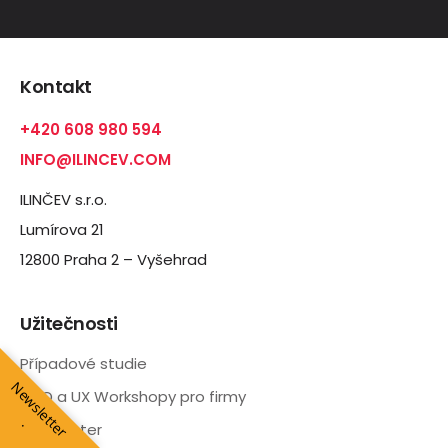
Kontakt
+420 608 980 594
INFO@ILINCEV.COM
ILINČEV s.r.o.
Lumírova 21
12800 Praha 2 – Vyšehrad
Užitečnosti
Případové studie
N
e
w
s
l
e
t
e
r
CRO a UX Workshopy pro firmy
t
.
Newsletter