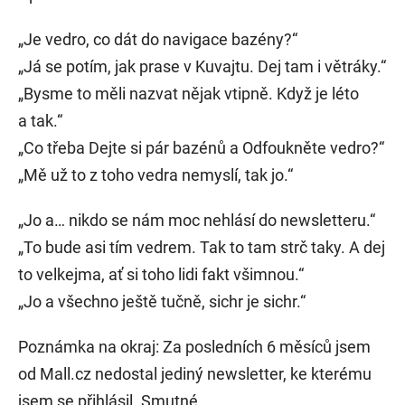
„Je vedro, co dát do navigace bazény?“
„Já se potím, jak prase v Kuvajtu. Dej tam i větráky.“
„Bysme to měli nazvat nějak vtipně. Když je léto
a tak.“
„Co třeba Dejte si pár bazénů a Odfoukněte vedro?“
„Mě už to z toho vedra nemyslí, tak jo.“
„Jo a… nikdo se nám moc nehlásí do newsletteru.“
„To bude asi tím vedrem. Tak to tam strč taky. A dej
to velkejma, ať si toho lidi fakt všimnou.“
„Jo a všechno ještě tučně, sichr je sichr.“
Poznámka na okraj: Za posledních 6 měsíců jsem
od Mall.cz nedostal jediný newsletter, ke kterému
jsem se přihlásil. Smutné.