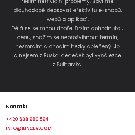
řeším netriviální problémy. Baví mě
dlouhodobě zlepšovat efektivitu e-shopů,
webů a aplikací.
Dělá se se mnou dobře. Držím dohodnutou
cenu, snažím se neprošvihnout termín,
nesmrdím a chodím hezky oblečený. Jo
a nejsem z Ruska, dědeček byl vynálezce
z Bulharska.
Kontakt
+420 608 980 594
INFO@ILINCEV.COM