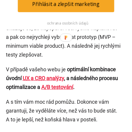
Přihlásit a zlepšit marketing
Ideální proces
ochrana osobních údajů
Ukazuje se, že nejlepší si věci rychle naplánovat
a pak co nejrychleji vybudovat prototyp (MVP –
minimum viable product). A následně jej rychlými
testy zlepšovat.
V případě vašeho webu je
optimální kombinace
úvodní
UX
a
CRO
analýzy
, a následného procesu
optimalizace a
A/B testování
.
A s tím vám moc rád pomůžu. Dokonce vám
garantuji, že vyděláte více, než vás to bude stát.
A to je lepší, než koňská hlava v posteli.