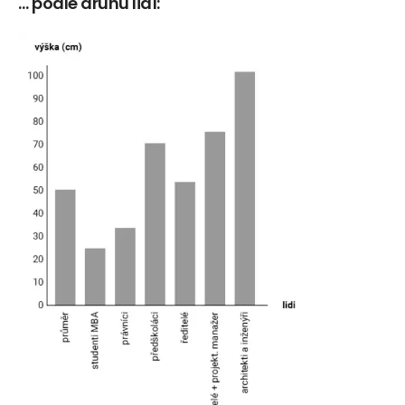
… podle druhu lidí: