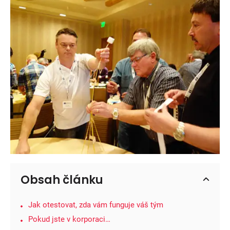
Obsah článku
Jak otestovat, zda vám funguje váš tým
Pokud jste v korporaci…