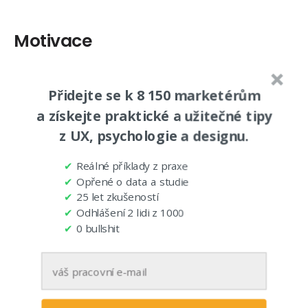
Motivace
Tom Wujec
zjistil, že pokud dá jako motivaci výhru
Přidejte se k 8 150 marketérům
– v tomto případě
100 000 dolarů
, tak žádný tým
a získejte praktické a užitečné tipy
nedokončí úkol. Žádný!
z UX, psychologie a designu.
Daniel Pink na toto téma napsal zajímavou knížku
✔
Reálné příklady z praxe
Drive
.
✔
Opřené o data a studie
V kostce: Nad určitou hladinu člověka další peníze
✔
25 let zkušeností
✔
Odhlášení 2 lidi z 1000
nemotivují, spíše naopak. Motivuje jej větší
✔
0 bullshit
zodpovědnost a flexibilita.
Už asi tušíte, kam s tímhle směřuji…