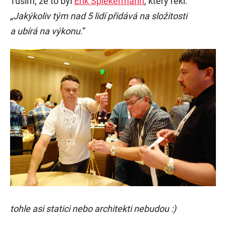
Tuším, že to byl
Erik Spiekermann
, který řekl:
„Jakýkoliv tým nad 5 lidí přidává na složitosti
a ubírá na výkonu
.“
tohle asi statici nebo architekti nebudou :)