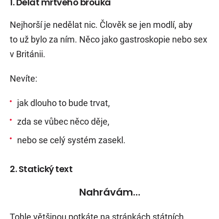
1. Dělat mrtvého brouka
Nejhorší je nedělat nic. Člověk se jen modlí, aby
to už bylo za ním. Něco jako gastroskopie nebo sex
v Británii.
Nevíte:
jak dlouho to bude trvat,
zda se vůbec něco děje,
nebo se celý systém zasekl.
2. Statický text
Nahrávám…
Tohle většinou potkáte na stránkách státních