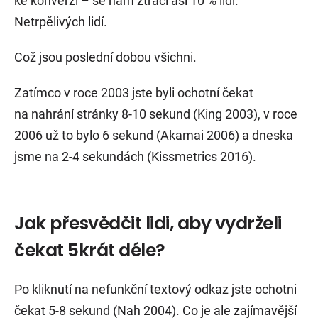
ke konverzi – se nám ztrácí asi 10 % lidí.
Netrpělivých lidí.
Což jsou poslední dobou všichni.
Zatímco v roce 2003 jste byli ochotní čekat
na nahrání stránky 8-10 sekund (King 2003), v roce
2006 už to bylo 6 sekund (Akamai 2006) a dneska
jsme na 2-4 sekundách (Kissmetrics 2016).
Jak přesvědčit lidi, aby vydrželi
čekat 5krát déle?
Po kliknutí na nefunkční textový odkaz jste ochotni
čekat 5-8 sekund (Nah 2004). Co je ale zajímavější