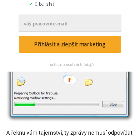
✔
0 bullshit
Textové zprávy
Druhou možností je lidem ukázat, co se zrovna
nahrává a v jakém je to kroku. Například: Kontroluji
Přihlásit a zlepšit marketing
v databázi kradená auta (krok 3 z 5).
ochrana osobních údajů
A řeknu vám tajemství, ty zprávy nemusí odpovídat