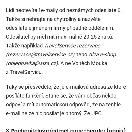
Lidi neotevírají e-maily od neznámých odesilatelů.
Takže si nehrajte na chytrolíny a nazvěte
odesilatele jménem firmy případně oddělením.
Odesilatel by měl mít maximálně 20-25 znaků.
Takže například
TravelService rezervace
(rezervace@travelservice.cz)
nebo
Alza e-shop
(objednavka@alza.cz)
. A ne Vojtěch Mouka
z TravelServicu.
Taky se přesvědčte, že je e-mailová adresa ze které
posíláte funkční. Stane se, že vám občas někdo
odpoví a mít automatickou odpověď, že na tenhle
e-mail nelze nic posílat je pitomý. Že UPC.
3. Pochopitelný předmět a pre-header (popis)