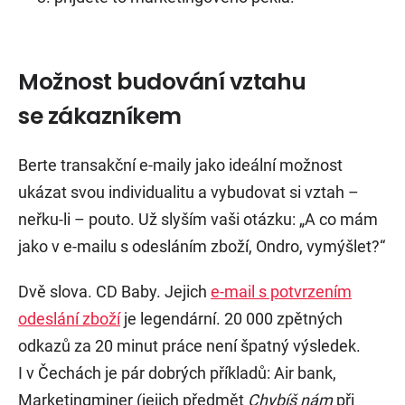
Možnost budování vztahu
se zákazníkem
Berte transakční e-maily jako ideální možnost
ukázat svou individualitu a vybudovat si vztah –
neřku-li – pouto. Už slyším vaši otázku: „A co mám
jako v e-mailu s odesláním zboží, Ondro, vymýšlet?“
Dvě slova. CD Baby. Jejich
e-mail s potvrzením
odeslání zboží
je legendární. 20 000 zpětných
odkazů za 20 minut práce není špatný výsledek.
I v Čechách je pár dobrých příkladů: Air bank,
Marketingminer (jejich předmět
Chybíš nám
při