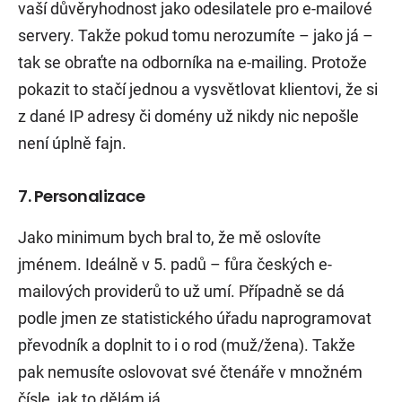
vaší důvěryhodnost jako odesilatele pro e-mailové
servery. Takže pokud tomu nerozumíte – jako já –
tak se obraťte na odborníka na e-mailing. Protože
pokazit to stačí jednou a vysvětlovat klientovi, že si
z dané IP adresy či domény už nikdy nic nepošle
není úplně fajn.
7. Personalizace
Jako minimum bych bral to, že mě oslovíte
jménem. Ideálně v 5. padů – fůra českých e-
mailových providerů to už umí. Případně se dá
podle jmen ze statistického úřadu naprogramovat
převodník a doplnit to i o rod (muž/žena). Takže
pak nemusíte oslovovat své čtenáře v množném
čísle, jak to dělám já.