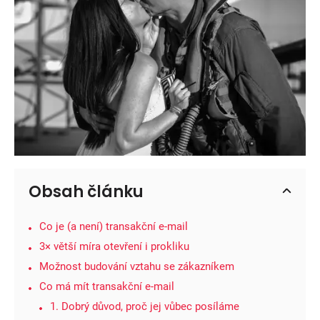
Obsah článku
Co je (a není) transakční e-mail
3× větší míra otevření i prokliku
Možnost budování vztahu se zákazníkem
Co má mít transakční e-mail
1. Dobrý důvod, proč jej vůbec posíláme