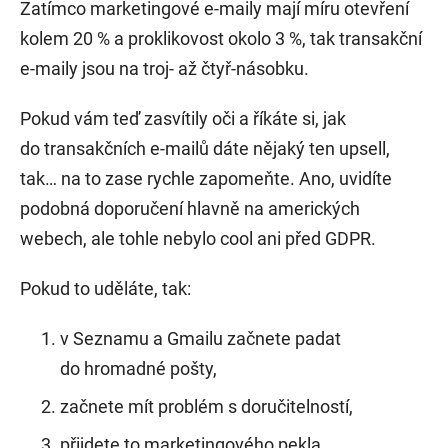
Zatímco marketingové e-maily mají míru otevření
kolem 20 % a proklikovost okolo 3 %, tak transakční
e-maily jsou na troj- až čtyř-násobku.
Pokud vám teď zasvítily oči a říkáte si, jak
do transakčních e-mailů dáte nějaký ten upsell,
tak… na to zase rychle zapomeňte. Ano, uvidíte
podobná doporučení hlavně na amerických
webech, ale tohle nebylo cool ani před GDPR.
Pokud to uděláte, tak:
v Seznamu a Gmailu začnete padat
do hromadné pošty,
začnete mít problém s doručitelností,
přijdete to marketingového pekla.