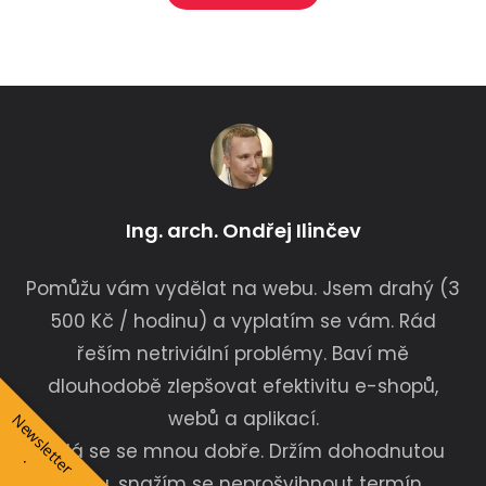
Alternative:
Ing. arch. Ondřej Ilinčev
Pomůžu vám vydělat na webu. Jsem drahý (3
500 Kč / hodinu) a vyplatím se vám. Rád
řeším netriviální problémy. Baví mě
dlouhodobě zlepšovat efektivitu e-shopů,
webů a aplikací.
N
e
w
s
l
e
t
e
r
Dělá se se mnou dobře. Držím dohodnutou
t
.
cenu, snažím se neprošvihnout termín,