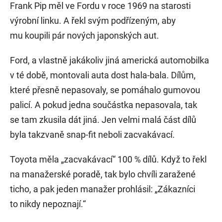
Frank Pip měl ve Fordu v roce 1969 na starosti
výrobní linku. A řekl svým podřízeným, aby
mu koupili pár nových japonských aut.
Ford, a vlastně jakákoliv jiná americká automobilka
v té době, montovali auta dost hala-bala. Dílům,
které přesně nepasovaly, se pomáhalo gumovou
palicí. A pokud jedna součástka nepasovala, tak
se tam zkusila dát jiná. Jen velmi malá část dílů
byla takzvaně snap-fit neboli zacvakávací.
Toyota měla „zacvakávací“ 100 % dílů. Když to řekl
na manažerské poradě, tak bylo chvíli zaražené
ticho, a pak jeden manažer prohlásil: „Zákazníci
to nikdy nepoznají.“