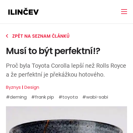
ZPĚT NA SEZNAM ČLÁNKŮ
Musí to být perfektní!?
Proč byla Toyota Corolla lepší než Rolls Royce
a že perfektní je překážkou hotového.
Byznys
Design
#deming
#frank pip
#toyota
#wabi-sabi