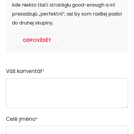
kde niekto tlačí stratégiu good-enough a iní
presadzujú „perfektní“, asi by som radšej padol
do druhej skupiny.
ODPOVĚDĚT
Váš komentář
*
Celé jméno
*