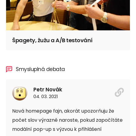
Špagety, žužu a A/B testování
Smysluplná debata
Petr Novák
04. 03. 2021
Nová homepage fajn, akorát upozorňuju že
počet slov výrazně naroste, pokud započítáte
modální pop-up s výzvou k přihlášení