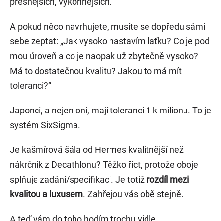
přesnějších, výkonnějších.
A pokud něco navrhujete, musíte se dopředu sámi
sebe zeptat: „Jak vysoko nastavím laťku? Co je pod
mou úroveň a co je naopak už zbytečně vysoko?
Má to dostatečnou kvalitu? Jakou to má mít
toleranci?“
Japonci, a nejen oni, mají toleranci 1 k milionu. To je
systém SixSigma.
Je kašmírová šála od Hermes kvalitnější než
nákrčník z Decathlonu? Těžko říct, protože oboje
splňuje zadání/specifikaci. Je totiž
rozdíl mezi
kvalitou a luxusem
. Zahřejou vás obě stejně.
A teď vám do toho hodím trochu vidle.