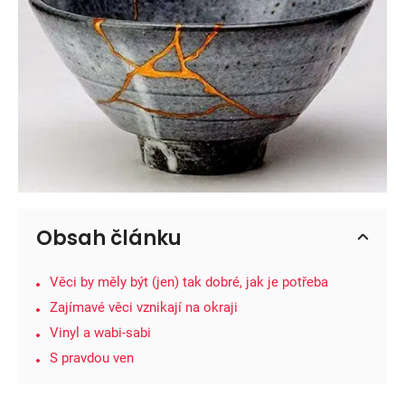
Obsah článku
Věci by měly být (jen) tak dobré, jak je potřeba
Zajímavé věci vznikají na okraji
Vinyl a wabi-sabi
S pravdou ven