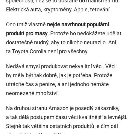
společnosti, než se to dostane do mainstreamu.
Elektrická auta, kryptoměny, Apple, tetování.
Ono totiž vlastně
nejde navrhnout populární
produkt pro masy
. Protože ho nedokážete udělat
dostatečně nudný, aby to nikoho neurazilo. Ani
ta Toyota Corolla není pro všechny.
Nedává smysl produkovat nekvalitní věci. Věci
by měly být tak dobré, jak je potřeba. Protože
utrácíte čas a peníze, a ani jednoho nemáte
neomezené množství.
Na druhou stranu Amazon je posedlý zákazníky,
a tak dělá postupem času věci kvalitnější a levnější.
Stejně tak většina ostatních produktů je čím dál