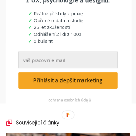
z UX, psychologie a designu.
✔
Reálné příklady z praxe
✔
Opřené o data a studie
✔
25 let zkušeností
✔
Odhlášení 2 lidi z 1000
✔
0 bullshit
Newsletter odebírají
Přihlásit a zlepšit marketing
ochrana osobních údajů
Související články