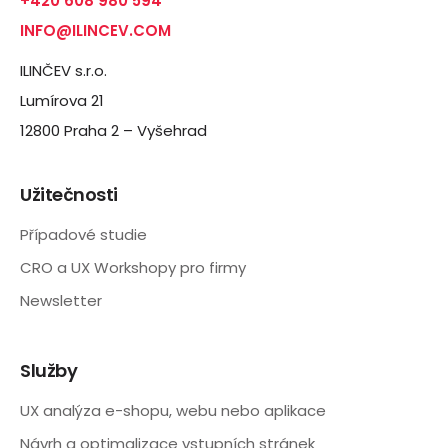
+420 608 980 594
INFO@ILINCEV.COM
ILINČEV s.r.o.
Lumírova 21
12800 Praha 2 – Vyšehrad
Užitečnosti
Případové studie
CRO a UX Workshopy pro firmy
Newsletter
Služby
UX analýza e-shopu, webu nebo aplikace
Návrh a optimalizace vstupních stránek