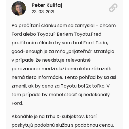
Peter Kulifaj
23. 03. 2021
Po prečítaní článku som sa zamyslel – chcem
Ford alebo Toyotu? Beriem Toyotu.Pred
prečítaním článku by som bral Ford. Teda,
good-enough je za mňa „prijateľná“ stratégia
v prípade, že neexistuje relevantné
porovananie medzi službami alebo zákazník
nemá tieto informácie. Tento pohľad by sa asi
zmenil, ak by cena za Toyotu bol 2x toľko. V
tom prípade by mohol stačiť aj nedokonalý
Ford.
Akonáhle je na trhu X-subjektov, ktorí
poskytujú podobnú službu s podobnou cenou,