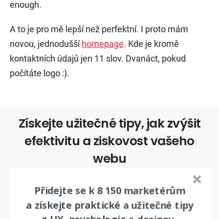
enough.
A to je pro mě lepší než perfektní. I proto mám
novou, jednodušší
homepage
. Kde je kromě
kontaktních údajů jen 11 slov. Dvanáct, pokud
počítáte logo :).
Získejte užitečné tipy, jak zvýšit
efektivitu a ziskovost vašeho
webu
Přidejte se k 6 975 odběratelům a získejte praktické
Přidejte se k 8 150 marketérům
tipy z designu, psychologie a UX. Reálné příklady z
a získejte praktické a užitečné tipy
praxe opřené o data a studie.