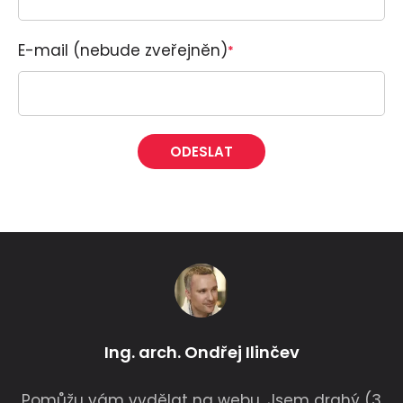
E-mail (nebude zveřejněn)
*
Alternative:
Ing. arch. Ondřej Ilinčev
Pomůžu vám vydělat na webu. Jsem drahý (3